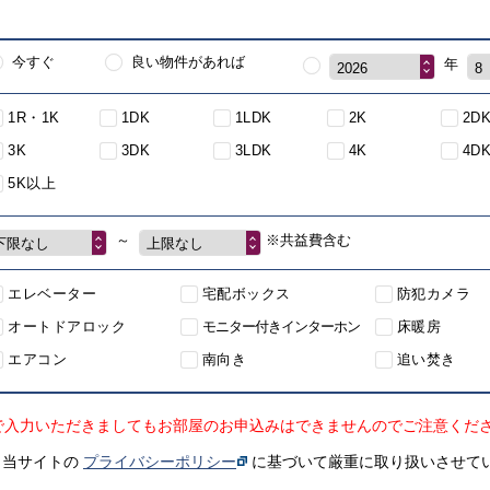
今すぐ
良い物件があれば
年
2026
8
1R・1K
1DK
1LDK
2K
2D
3K
3DK
3LDK
4K
4D
5K以上
～
※共益費含む
下限なし
上限なし
エレベーター
宅配ボックス
防犯カメラ
オートドアロック
モニター付きインターホン
床暖房
エアコン
南向き
追い焚き
で入力いただきましてもお部屋のお申込みはできませんのでご注意くだ
、当サイトの
プライバシーポリシー
に基づいて厳重に取り扱いさせて