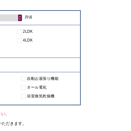
月頃
K
2LDK
K
4LDK
自動お湯張り機能
オール電化
浴室換気乾燥機
さい。
いただきます。