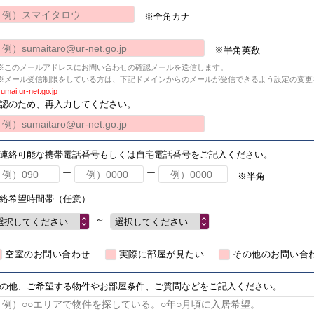
※全角カナ
※半角英数
※このメールアドレスにお問い合わせの確認メールを送信します。
※メール受信制限をしている方は、下記ドメインからのメールが受信できるよう設定の変更
umai.ur-net.go.jp
認のため、再入力してください。
連絡可能な携帯電話番号もしくは自宅電話番号をご記入ください。
ー
ー
※半角
絡希望時間帯（任意）
～
選択してください
選択してください
空室のお問い合わせ
実際に部屋が見たい
その他のお問い合
の他、ご希望する物件やお部屋条件、ご質問などをご記入ください。