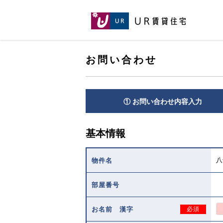
[こ
[こ
[こ
ペ
こ
こ
こ
ー
か
か
か
ジ
ら
ら
ら
の
メ
本
ヘ
先
イ
お問い合わせ
文
ッ
頭
ン
で
ダ
へ
コ
す。]
で
ン
す。]
テ
① お問い合わせ内容入力
ン
ツ
で
基本情報
す。]
八
物件名
部屋番号
お名前 漢字
必須