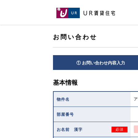
[こ
[こ
[こ
ペ
こ
こ
こ
ー
か
か
か
ジ
ら
ら
ら
の
メ
本
ヘ
先
イ
お問い合わせ
文
ッ
頭
ン
で
ダ
へ
コ
す。]
で
ン
す。]
テ
① お問い合わせ内容入力
ン
ツ
で
基本情報
す。]
ア
物件名
部屋番号
お名前 漢字
必須