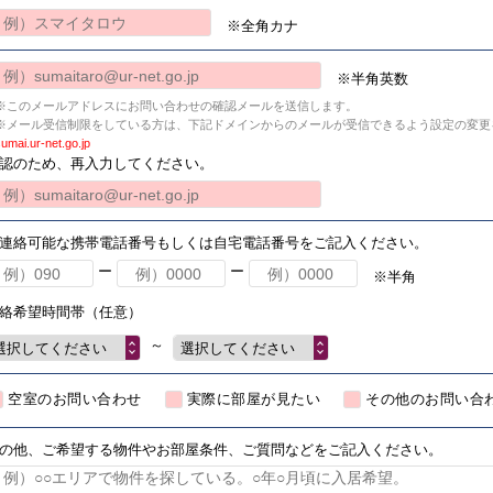
※全角カナ
※半角英数
※このメールアドレスにお問い合わせの確認メールを送信します。
※メール受信制限をしている方は、下記ドメインからのメールが受信できるよう設定の変更
umai.ur-net.go.jp
認のため、再入力してください。
連絡可能な携帯電話番号もしくは自宅電話番号をご記入ください。
ー
ー
※半角
絡希望時間帯（任意）
～
選択してください
選択してください
空室のお問い合わせ
実際に部屋が見たい
その他のお問い合
の他、ご希望する物件やお部屋条件、ご質問などをご記入ください。