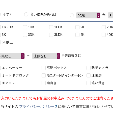
今すぐ
良い物件があれば
年
2026
8
1R・1K
1DK
1LDK
2K
2D
3K
3DK
3LDK
4K
4D
5K以上
～
※共益費含む
下限なし
上限なし
エレベーター
宅配ボックス
防犯カメラ
オートドアロック
モニター付きインターホン
床暖房
エアコン
南向き
追い焚き
で入力いただきましてもお部屋のお申込みはできませんのでご注意くだ
、当サイトの
プライバシーポリシー
に基づいて厳重に取り扱いさせて