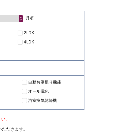
月頃
K
2LDK
K
4LDK
自動お湯張り機能
オール電化
浴室換気乾燥機
さい。
いただきます。