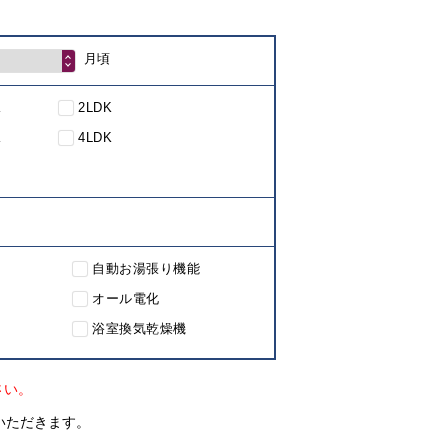
月頃
K
2LDK
K
4LDK
自動お湯張り機能
オール電化
浴室換気乾燥機
さい。
いただきます。