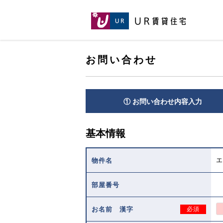
[こ
[こ
[こ
ペ
こ
こ
こ
ー
か
か
か
ジ
ら
ら
ら
の
メ
本
ヘ
先
イ
お問い合わせ
文
ッ
頭
ン
で
ダ
へ
コ
す。]
で
ン
す。]
テ
① お問い合わせ内容入力
ン
ツ
で
基本情報
す。]
エ
物件名
部屋番号
お名前 漢字
必須