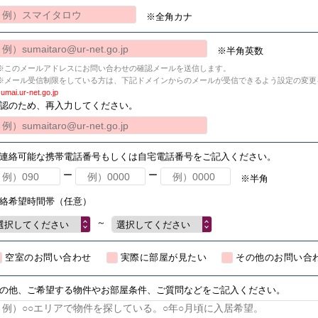
※全角カナ
※半角英数
※このメールアドレスにお問い合わせの確認メールを送信します。
※メール受信制限をしている方は、下記ドメインからのメールが受信できるよう設定の変更
umai.ur-net.go.jp
認のため、再入力してください。
連絡可能な携帯電話番号もしくは自宅電話番号をご記入ください。
ー
ー
※半角
絡希望時間帯（任意）
～
選択してください
選択してください
空室のお問い合わせ
実際に部屋が見たい
その他のお問い合
の他、ご希望する物件やお部屋条件、ご質問などをご記入ください。