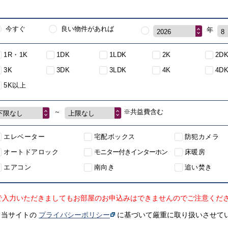
今すぐ
良い物件があれば
年
2026
8
1R・1K
1DK
1LDK
2K
2D
3K
3DK
3LDK
4K
4D
5K以上
～
※共益費含む
下限なし
上限なし
エレベーター
宅配ボックス
防犯カメラ
オートドアロック
モニター付きインターホン
床暖房
エアコン
南向き
追い焚き
で入力いただきましてもお部屋のお申込みはできませんのでご注意くだ
、当サイトの
プライバシーポリシー
に基づいて厳重に取り扱いさせて