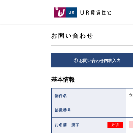
[こ
[こ
[こ
ペ
こ
こ
こ
ー
か
か
か
ジ
ら
ら
ら
の
メ
本
ヘ
先
イ
お問い合わせ
文
ッ
頭
ン
で
ダ
へ
コ
す。]
で
ン
す。]
テ
① お問い合わせ内容入力
ン
ツ
で
基本情報
す。]
立
物件名
部屋番号
お名前 漢字
必須