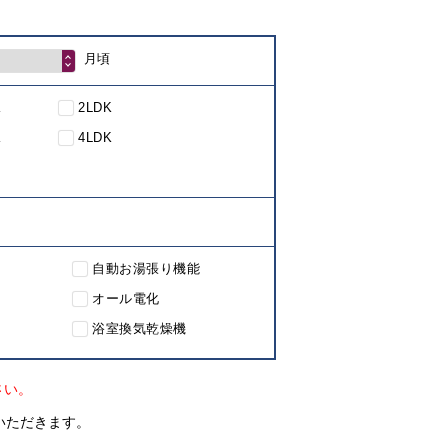
月頃
K
2LDK
K
4LDK
自動お湯張り機能
オール電化
浴室換気乾燥機
さい。
いただきます。