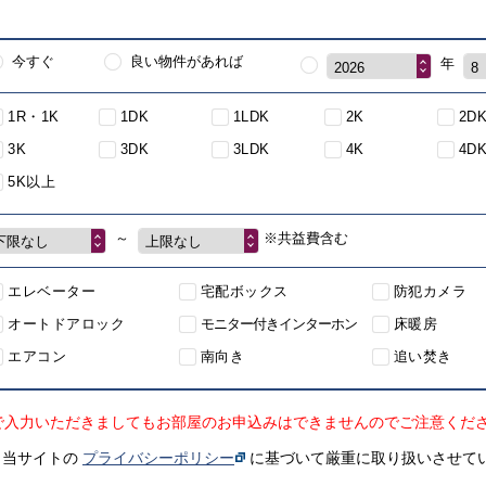
今すぐ
良い物件があれば
年
2026
8
1R・1K
1DK
1LDK
2K
2D
3K
3DK
3LDK
4K
4D
5K以上
～
※共益費含む
下限なし
上限なし
エレベーター
宅配ボックス
防犯カメラ
オートドアロック
モニター付きインターホン
床暖房
エアコン
南向き
追い焚き
で入力いただきましてもお部屋のお申込みはできませんのでご注意くだ
、当サイトの
プライバシーポリシー
に基づいて厳重に取り扱いさせて