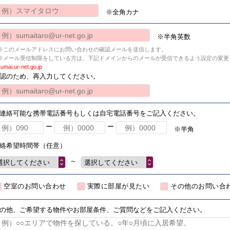
※全角カナ
※半角英数
※このメールアドレスにお問い合わせの確認メールを送信します。
※メール受信制限をしている方は、下記ドメインからのメールが受信できるよう設定の変更
umai.ur-net.go.jp
認のため、再入力してください。
連絡可能な携帯電話番号もしくは自宅電話番号をご記入ください。
ー
ー
※半角
絡希望時間帯（任意）
～
選択してください
選択してください
空室のお問い合わせ
実際に部屋が見たい
その他のお問い合
の他、ご希望する物件やお部屋条件、ご質問などをご記入ください。