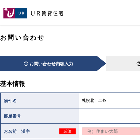
[こ
[こ
[こ
ペ
こ
こ
こ
ー
か
か
か
ジ
ら
ら
ら
の
メ
本
ヘ
先
お問い合わせ
イ
文
ッ
頭
ン
で
ダ
へ
コ
す。]
で
ン
す。]
テ
① お問い合わせ内容入力
ン
ツ
で
基本情報
す。]
札幌北十二条
物件名
部屋番号
お名前 漢字
必須