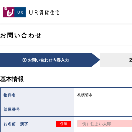
[こ
[こ
[こ
ペ
こ
こ
こ
ー
か
か
か
ジ
ら
ら
ら
の
メ
本
ヘ
先
お問い合わせ
イ
文
ッ
頭
ン
で
ダ
へ
コ
す。]
で
ン
す。]
テ
① お問い合わせ内容入力
ン
ツ
で
基本情報
す。]
札幌菊水
物件名
部屋番号
お名前 漢字
必須