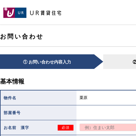
[こ
[こ
[こ
ペ
こ
こ
こ
ー
か
か
か
ジ
ら
ら
ら
の
メ
本
ヘ
先
お問い合わせ
イ
文
ッ
頭
ン
で
ダ
へ
コ
す。]
で
ン
す。]
テ
① お問い合わせ内容入力
ン
ツ
で
基本情報
す。]
栗原
物件名
部屋番号
お名前 漢字
必須